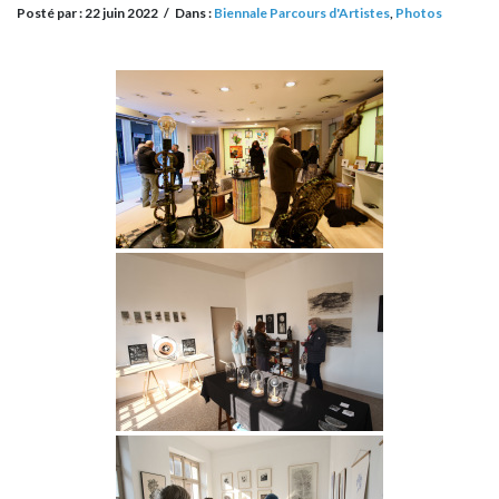
Posté par :
22 juin 2022
/
Dans :
Biennale Parcours d'Artistes
,
Photos