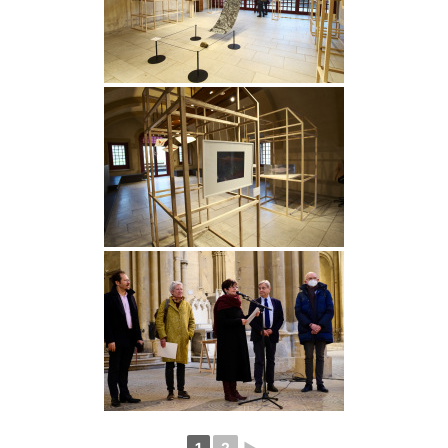
1
2
►